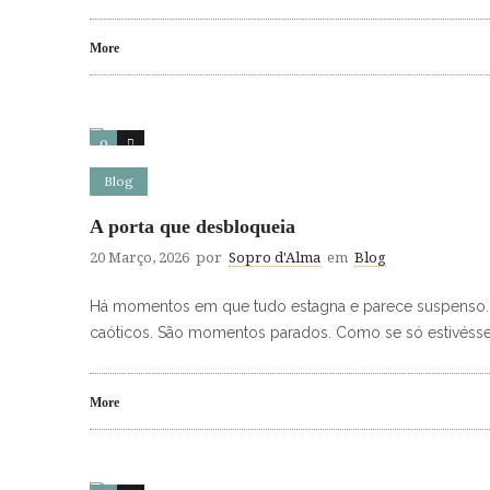
More
0
0
Blog
A porta que desbloqueia
20 Março, 2026
por
Sopro d'Alma
em
Blog
Há momentos em que tudo estagna e parece suspenso.
caóticos. São momentos parados. Como se só estivéss
More