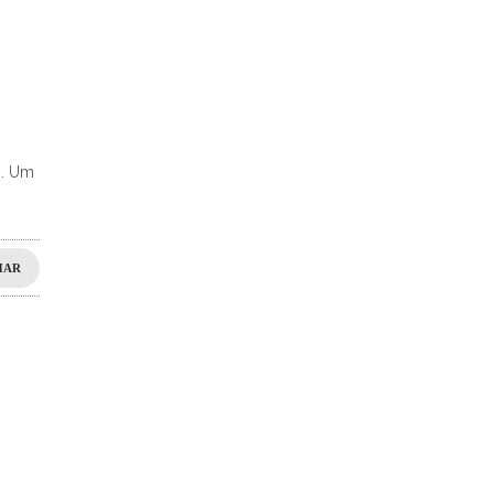
o. Um
HAR