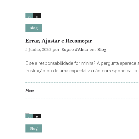
0
4
Blog
Errar, Ajustar e Recomeçar
5 Junho, 2026
por
Sopro d'Alma
em
Blog
E se a responsabilidade for minha? A pergunta aparece
frustração ou de uma expectativa não correspondida, lá
More
0
0
Blog