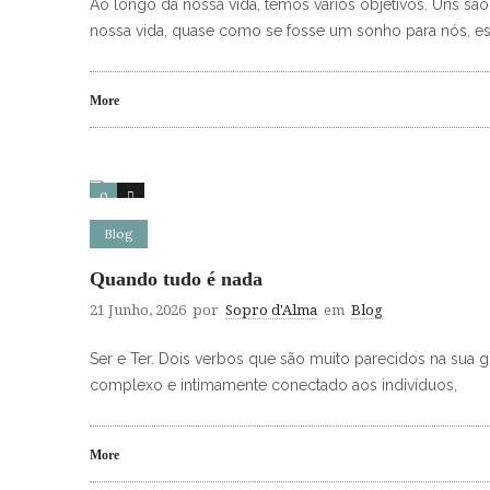
Ao longo da nossa vida, temos vários objetivos. Uns s
nossa vida, quase como se fosse um sonho para nós, e
More
0
0
Blog
Quando tudo é nada
21 Junho, 2026
por
Sopro d'Alma
em
Blog
Ser e Ter. Dois verbos que são muito parecidos na sua gr
complexo e intimamente conectado aos indivíduos,
More