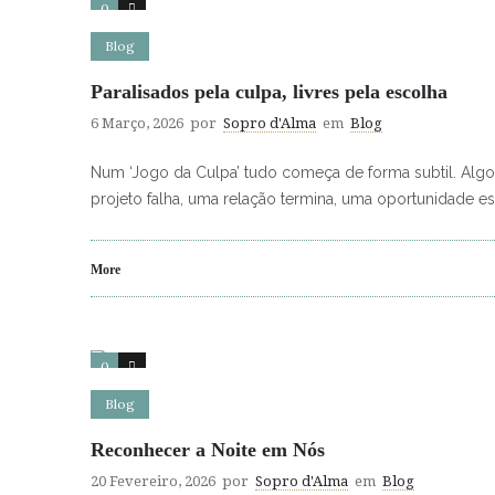
0
0
Blog
Paralisados pela culpa, livres pela escolha
6 Março, 2026
por
Sopro d'Alma
em
Blog
Num ‘Jogo da Culpa’ tudo começa de forma subtil. Algo
projeto falha, uma relação termina, uma oportunidade e
More
0
0
Blog
Reconhecer a Noite em Nós
20 Fevereiro, 2026
por
Sopro d'Alma
em
Blog