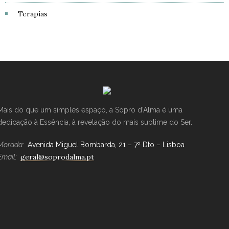
Terapias
Mais do que um simples espaço, a Sopro d’Alma é uma
dedicação à Essência, à revelação do mais sublime do Ser.
Morada:
Avenida Miguel Bombarda, 21 – 7º Dto – Lisboa
geral@soprodalma.pt
Email: