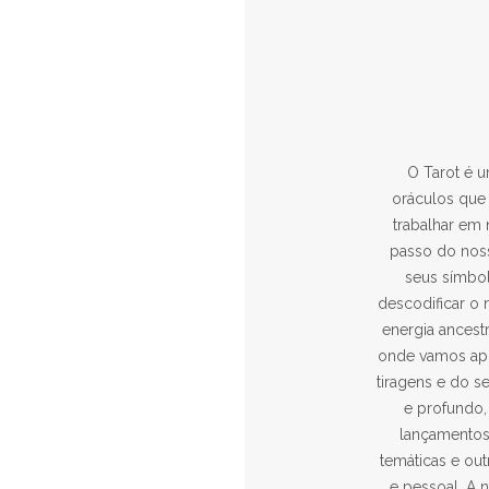
O Tarot é u
oráculos que
trabalhar em
passo do nos
seus símbo
descodificar o
energia ancestr
onde vamos apr
tiragens e do s
e profundo,
lançamentos
temáticas e ou
e pessoal. A n