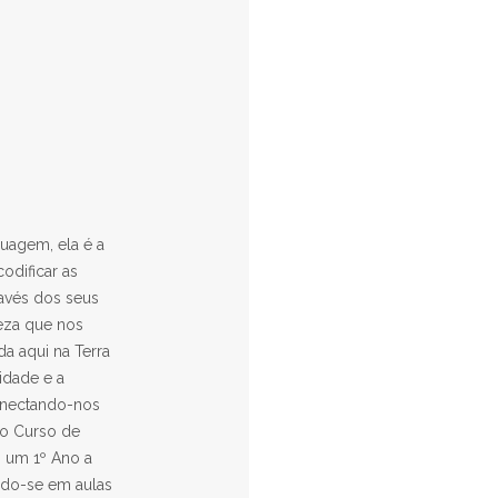
uagem, ela é a
codificar as
ravés dos seus
leza que nos
 aqui na Terra
idade e a
onectando-nos
do Curso de
m um 1º Ano a
ndo-se em aulas