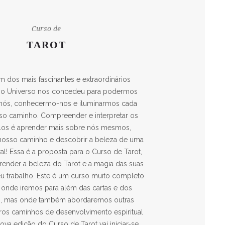
Curso de
TAROT
m dos mais fascinantes e extraordinários
 o Universo nos concedeu para podermos
 nós, conhecermo-nos e iluminarmos cada
so caminho. Compreender e interpretar os
los é aprender mais sobre nós mesmos,
 nosso caminho e descobrir a beleza de uma
al! Essa é a proposta para o Curso de Tarot,
ender a beleza do Tarot e a magia das suas
eu trabalho. Este é um curso muito completo
 onde iremos para além das cartas e dos
, mas onde também abordaremos outras
tros caminhos de desenvolvimento espiritual
ova edição do Curso de Tarot vai iniciar-se