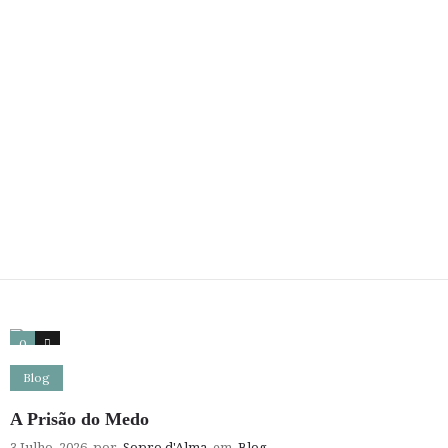
0
0
Blog
A Prisão do Medo
3 Julho, 2026
por
Sopro d'Alma
em
Blog