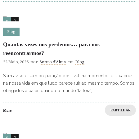
0
0
Blog
Quantas vezes nos perdemos… para nos
reencontrarmos?
22 Maio, 2026
por
Sopro d'Alma
em
Blog
Sem aviso e sem preparação possível, há momentos e situações
na nossa vida em que tudo parece ruir ao mesmo tempo. Somos
obrigados a parar, quando o mundo ‘lá fora’,
More
PARTILHAR
0
0