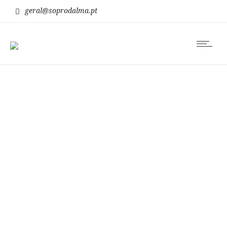
geral@soprodalma.pt
Blog