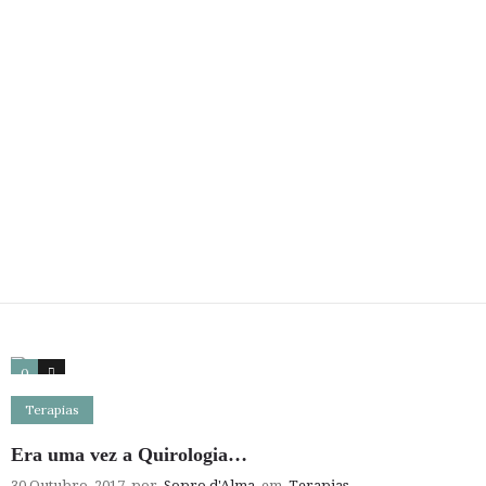
0
3
Terapias
Era uma vez a Quirologia…
30 Outubro, 2017
por
Sopro d'Alma
em
Terapias