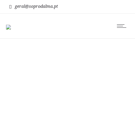
geral@soprodalma.pt
Terapias