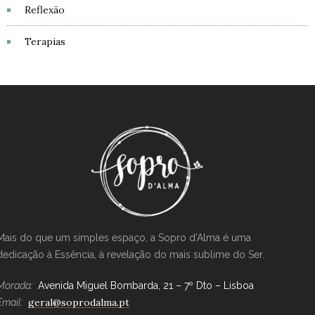
Reflexão
Terapias
Mais do que um simples espaço, a Sopro d’Alma é uma
dedicação à Essência, à revelação do mais sublime do Ser.
Morada:
Avenida Miguel Bombarda, 21 – 7º Dto – Lisboa
geral@soprodalma.pt
Email: