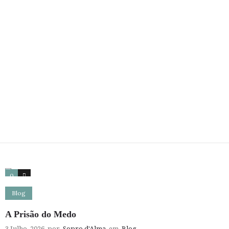
0
0
Blog
A Prisão do Medo
3 Julho, 2026
por
Sopro d'Alma
em
Blog