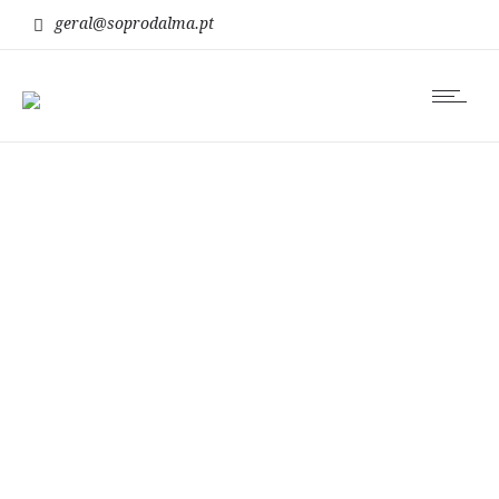
geral@soprodalma.pt
Blog