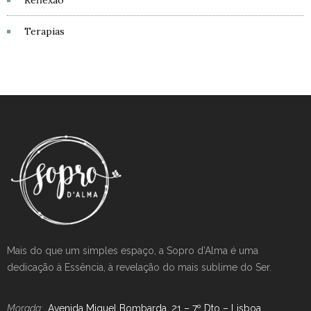
Reflexão
Terapias
Mais do que um simples espaço, a Sopro d’Alma é uma
dedicação à Essência, à revelação do mais sublime do Ser.
Morada:
Avenida Miguel Bombarda, 21 – 7º Dto – Lisboa