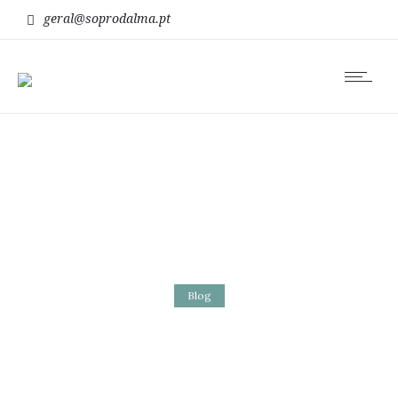
geral@soprodalma.pt
Blog
Quando tudo é
nada