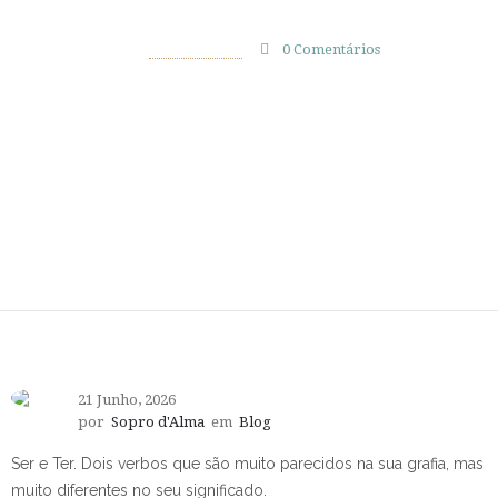
21 Junho, 2026
por
Sopro d'Alma
0
Comentários
535 Views
21 Junho, 2026
por
Sopro d'Alma
em
Blog
Ser e Ter. Dois verbos que são muito parecidos na sua grafia, mas
muito diferentes no seu significado.