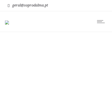
geral@soprodalma.pt
avançar