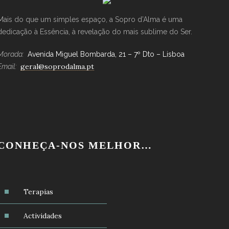
Mais do que um simples espaço, a Sopro d’Alma é uma
dedicação à Essência, à revelação do mais sublime do Ser.
Morada:
Avenida Miguel Bombarda, 21 – 7º Dto – Lisboa
geral@soprodalma.pt
Email:
CONHEÇA-NOS MELHOR…
Terapias
Actividades