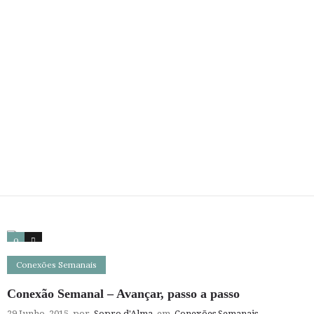
0
0
Conexões Semanais
Conexão Semanal – Avançar, passo a passo
29 Junho, 2015
por
Sopro d'Alma
em
Conexões Semanais