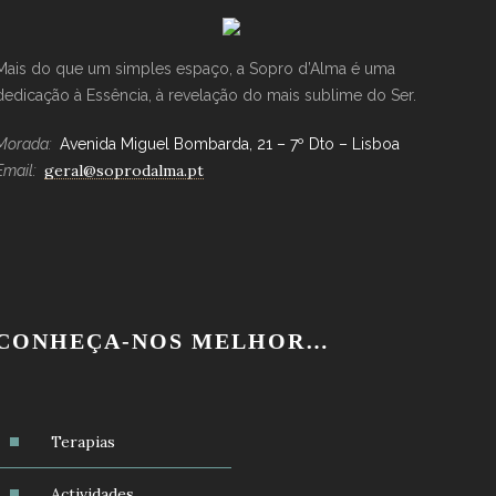
Mais do que um simples espaço, a Sopro d’Alma é uma
dedicação à Essência, à revelação do mais sublime do Ser.
Morada:
Avenida Miguel Bombarda, 21 – 7º Dto – Lisboa
geral@soprodalma.pt
Email:
CONHEÇA-NOS MELHOR…
Terapias
Actividades