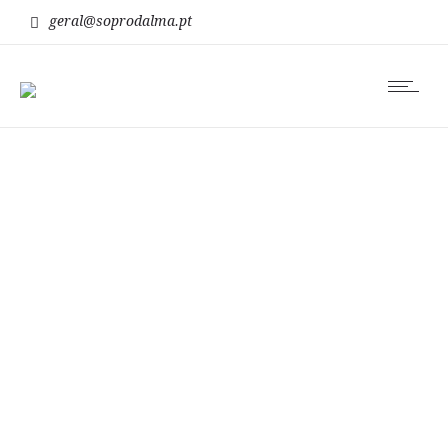
geral@soprodalma.pt
vibração