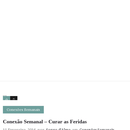
0
2
Conexões Semanais
Conexão Semanal – Curar as Feridas
15 Fevereiro, 2016
por
Sopro d'Alma
em
Conexões Semanais