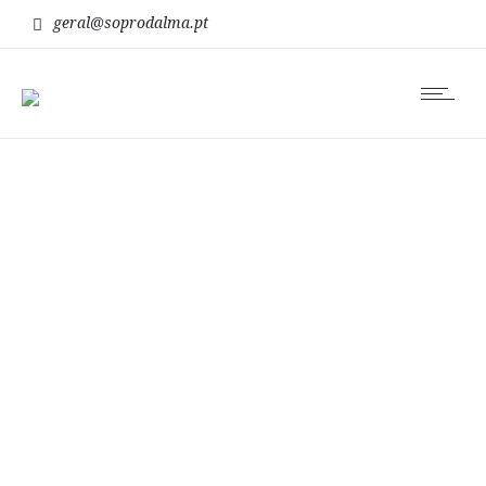
geral@soprodalma.pt
dor