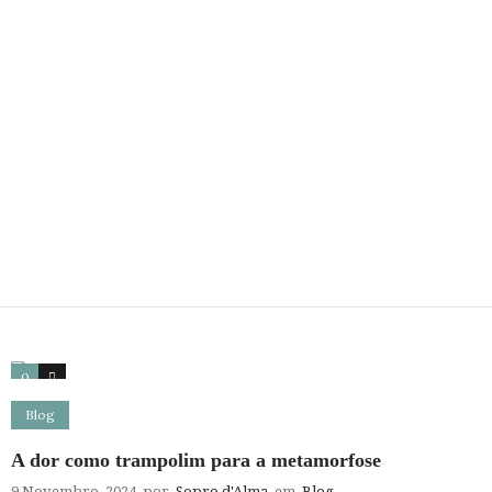
0
4
Blog
A dor como trampolim para a metamorfose
9 Novembro, 2024
por
Sopro d'Alma
em
Blog