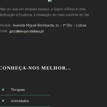
Mais do que um simples espaço, a Sopro d’Alma é uma
dedicação à Essência, à revelação do mais sublime do Ser.
Morada:
Avenida Miguel Bombarda, 21 – 7º Dto – Lisboa
geral@soprodalma.pt
Email:
CONHEÇA-NOS MELHOR…
Terapias
Actividades