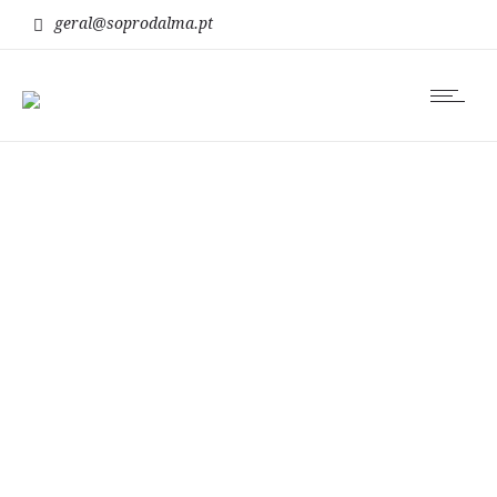
geral@soprodalma.pt
humildade