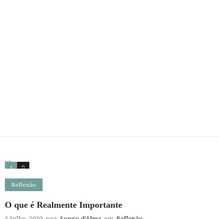
1
7
Reflexão
O que é Realmente Importante
5 Julho, 2020
por
Sopro d'Alma
em
Reflexão