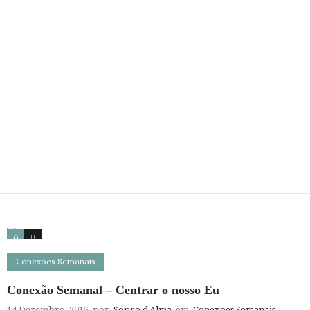
0
0
Conexões Semanais
Conexão Semanal – Centrar o nosso Eu
14 Dezembro, 2015
por
Sopro d'Alma
em
Conexões Semanais