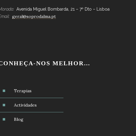
Morada:
Avenida Miguel Bombarda, 21 – 7º Dto – Lisboa
geral@soprodalma.pt
Email:
CONHEÇA-NOS MELHOR…
Terapias
Actividades
Blog