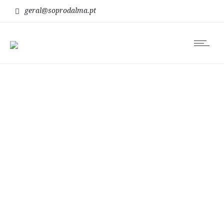
geral@soprodalma.pt
manipulação