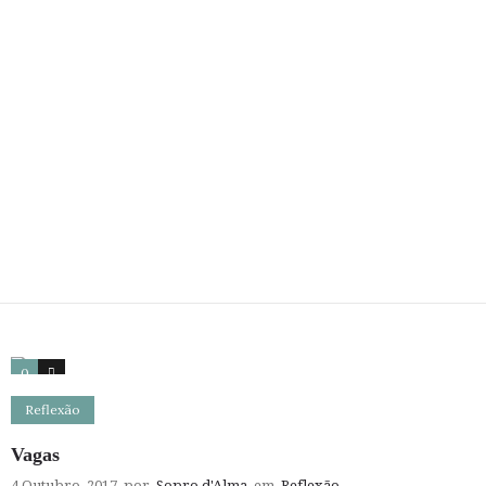
0
0
Reflexão
Vagas
4 Outubro, 2017
por
Sopro d'Alma
em
Reflexão