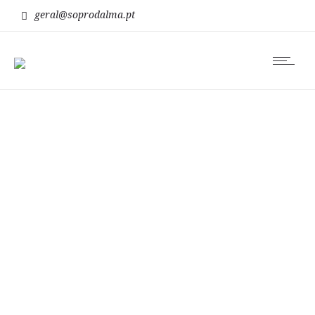
geral@soprodalma.pt
onda