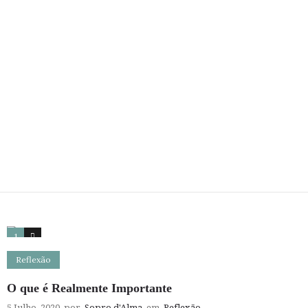
1
7
Reflexão
O que é Realmente Importante
5 Julho, 2020
por
Sopro d'Alma
em
Reflexão