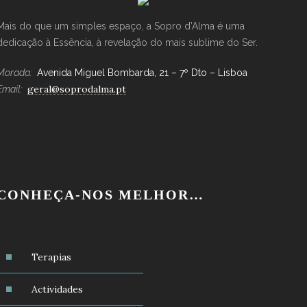
Mais do que um simples espaço, a Sopro d’Alma é uma
dedicação à Essência, à revelação do mais sublime do Ser.
Morada:
Avenida Miguel Bombarda, 21 – 7º Dto – Lisboa
geral@soprodalma.pt
Email:
CONHEÇA-NOS MELHOR…
Terapias
Actividades