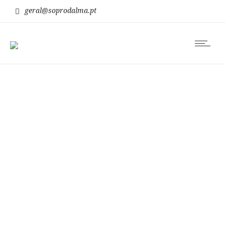
geral@soprodalma.pt
pilar