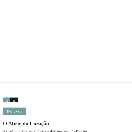
0
2
Reflexão
O Abrir do Coração
7 Junho, 2020
por
Sopro d'Alma
em
Reflexão