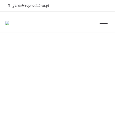
geral@soprodalma.pt
racionalidade