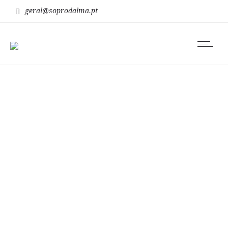
geral@soprodalma.pt
sinais