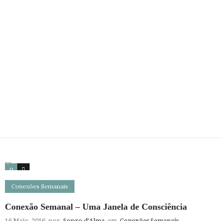
0
0
Conexões Semanais
Conexão Semanal – Uma Janela de Consciência
16 Maio, 2016
por
Sopro d'Alma
em
Conexões Semanais