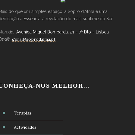
Mais do que um simples espaço, a Sopro d’Alma é uma
dedicação à Essência, à revelação do mais sublime do Ser.
Morada:
Avenida Miguel Bombarda, 21 – 7º Dto – Lisboa
geral@soprodalma.pt
Email:
CONHEÇA-NOS MELHOR…
Terapias
Actividades