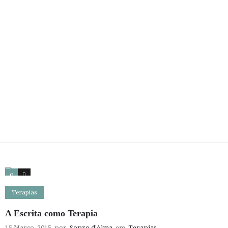
0
0
Terapias
A Escrita como Terapia
15 Março, 2015
por
Sopro d'Alma
em
Terapias