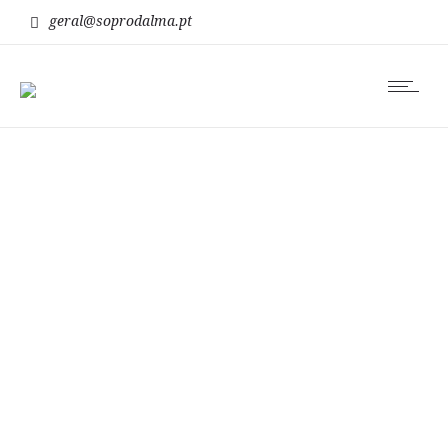
geral@soprodalma.pt
hábito