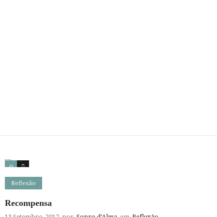
0
0
Reflexão
Recompensa
13 Setembro, 2017
por
Sopro d'Alma
em
Reflexão