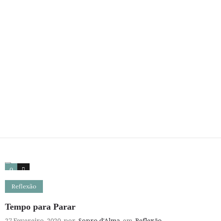
0
4
Reflexão
Tempo para Parar
27 Fevereiro, 2020
por
Sopro d'Alma
em
Reflexão