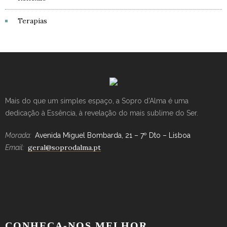
Terapias
Mais do que um simples espaço, a Sopro d’Alma é uma
dedicação à Essência, à revelação do mais sublime do Ser.
Morada:
Avenida Miguel Bombarda, 21 – 7º Dto – Lisboa
geral@soprodalma.pt
Email:
CONHEÇA-NOS MELHOR…