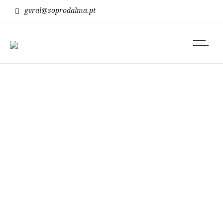
geral@soprodalma.pt
receber