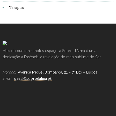
Terapias
Mais do que um simples espaço, a Sopro d’Alma é uma
dedicação à Essência, à revelação do mais sublime do Ser.
Morada:
Avenida Miguel Bombarda, 21 – 7º Dto – Lisboa
geral@soprodalma.pt
Email: