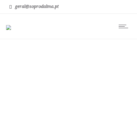
geral@soprodalma.pt
semente