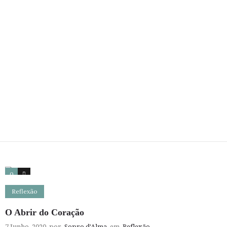
0
2
Reflexão
O Abrir do Coração
7 Junho, 2020
por
Sopro d'Alma
em
Reflexão