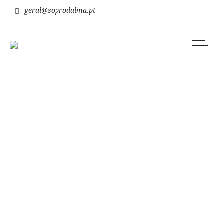
geral@soprodalma.pt
bert hellinger