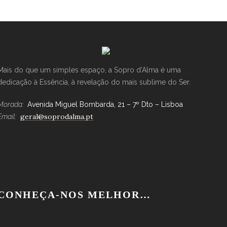
Mais do que um simples espaço, a Sopro d’Alma é uma
dedicação à Essência, à revelação do mais sublime do Ser.
Morada:
Avenida Miguel Bombarda, 21 – 7º Dto – Lisboa
geral@soprodalma.pt
Email:
CONHEÇA-NOS MELHOR…